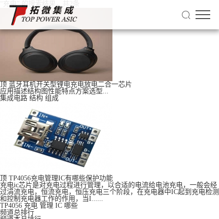
“充电” 的搜索结果，共
2
条
顶
蓝牙耳机开关型锂电充电放电二合一芯片
应用描述结构图性能特点方案选型...
集成电路
结构
组成
顶
TP4056充电管理IC有哪些保护功能
充电ic芯⽚是对充电过程进⾏管理，以合适的电流给电池充电，⼀般会经
过涓流充电，恒流充电，恒压充电三个阶段，在充电器中IC起到充电检测
和控制充电器⼯作的作⽤，当I......
TP4056
充电
管理
IC
哪些
频道总排行