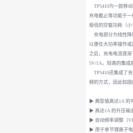
TP5410为一款
充电截止等功能于一体
极低的空载功耗（小
充电部分为线性降压
以便在大功率操作或
之后，充电电流逐渐下
5V/1A。较高的集
TP5410还集成
频的方式，因此较国
▶ 典型值高达1A 
▶ 高达1A 的升压输出电流
▶ 自动频率调整（V
▶ 用于单节锂离子