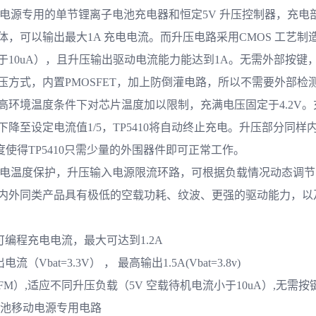
移动电源专用的单节锂离子电池充电器和恒定5V 升压控制器，充
，可以输出最大1A 充电电流。而升压电路采用CMOS 工艺制造
于10uA），且升压输出驱动电流能力能达到1A。无需外部按键
方式，内置PMOSFET，加上防倒灌电路，所以不需要外部检
高环境温度条件下对芯片温度加以限制，充满电压固定于4.2V。
降至设定电流值1/5，TP5410将自动终止充电。升压部分同样
成度使得TP5410只需少量的外围器件即可正常工作。
了充电温度保护，升压输入电源限流环路，可根据负载情况动态调
内外同类产品具有极低的空载功耗、纹波、更强的驱动能力，以
的可编程充电电流，最大可达到1.2A
（Vbat=3.3V） ， 最高输出1.5A(Vbat=3.8v)
FM）,适应不同升压负载（5V 空载待机电流小于10uA）,无需
电池移动电源专用电路