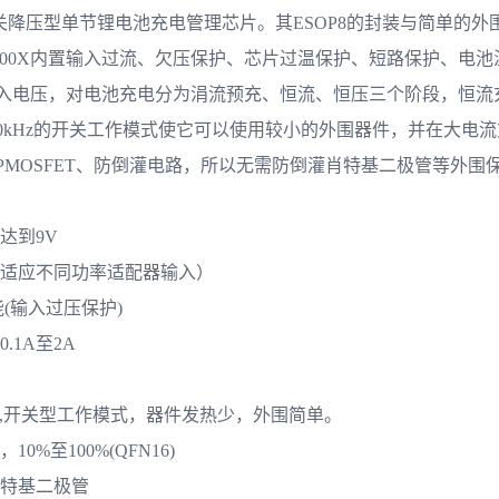
开关降压型单节锂电池充电管理芯片。其ESOP8的封装与简单的外
5000X内置输入过流、欠压保护、芯片过温保护、短路保护、电
宽输入电压，对电池充电分为涓流预充、恒流、恒压三个阶段，恒
率800kHz的开关工作模式使它可以使用较小的外围器件，并在大
率PMOSFET、防倒灌电路，所以无需防倒灌肖特基二极管等外围
达到9V
（适应不同功率适配器输入）
能(输入过压保护)
.1A至2A
ET,开关型工作模式，器件发热少，外围简单。
0%至100%(QFN16)
肖特基二极管